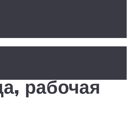
 стиле
 обои,
а, рабочая