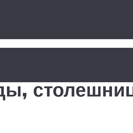
лассическом
ческой кухне:
ы, столешниц