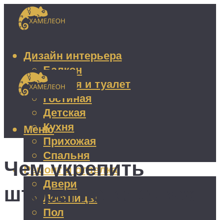
Дизайн интерьера
Балкон
Ванная и туалет
Гостиная
Детская
Кухня
Меню
Прихожая
Спальня
Чем укрепить
Ремонт и отделка
Двери
шторы на крючках
Лестницы
Пол