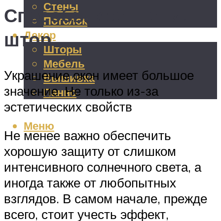
Стены
Способы крепления
Потолок
штор
Декор
Шторы
Мебель
Украшение окон имеет большое
Вышивка
значение. Не только из-за
Панно
эстетических свойств
Меню
Не менее важно обеспечить
хорошую защиту от слишком
интенсивного солнечного света, а
иногда также от любопытных
взглядов. В самом начале, прежде
всего, стоит учесть эффект,