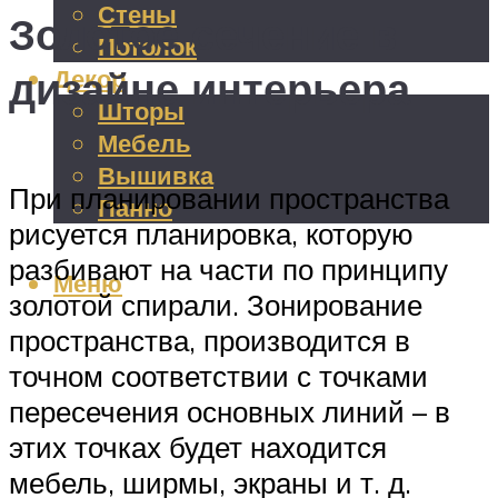
Стены
Золотое сечение в
Потолок
дизайне интерьера
Декор
Шторы
Мебель
Вышивка
При планировании пространства
Панно
рисуется планировка, которую
разбивают на части по принципу
Меню
золотой спирали. Зонирование
пространства, производится в
точном соответствии с точками
пересечения основных линий – в
этих точках будет находится
мебель, ширмы, экраны и т. д.