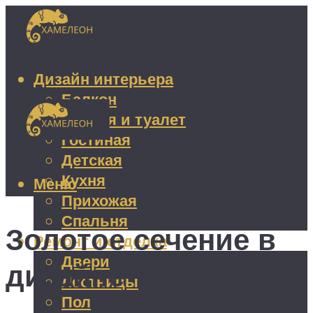
Дизайн интерьера
Балкон
Ванная и туалет
Гостиная
Детская
Кухня
Меню
Прихожая
Спальня
Золотое сечение в
Ремонт и отделка
Двери
дизайне
Лестницы
Пол