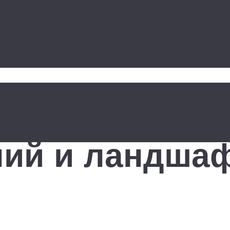
лисадника
адника перед
ний и ландша