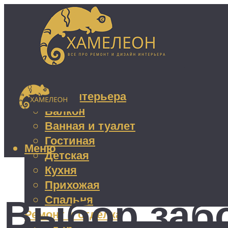
Дизайн интерьера
Балкон
Ванная и туалет
Гостиная
Меню
Детская
Кухня
Прихожая
Выбор забо
Спальня
Ремонт и отделка