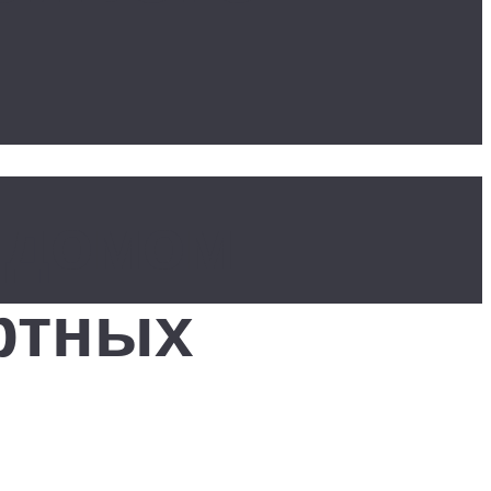
 домом:
фтных