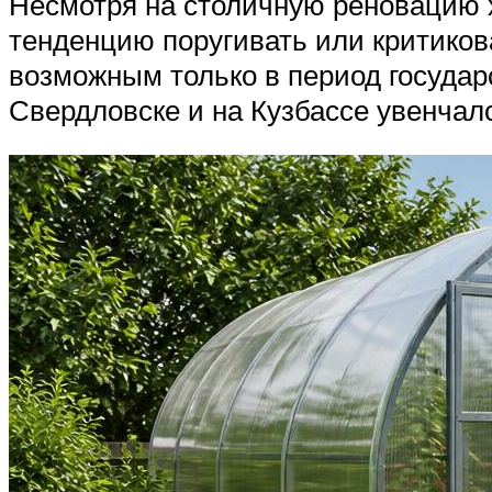
Несмотря на столичную реновацию х
тенденцию поругивать или критиков
возможным только в период государ
Свердловске и на Кузбассе увенчал