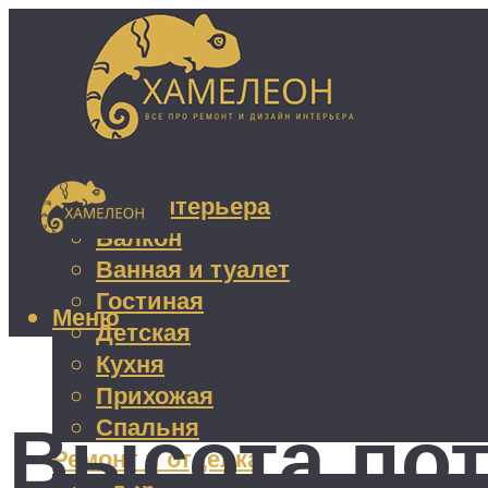
Дизайн интерьера
Балкон
Ванная и туалет
Гостиная
Меню
Детская
Кухня
Прихожая
Высота пот
Спальня
Ремонт и отделка