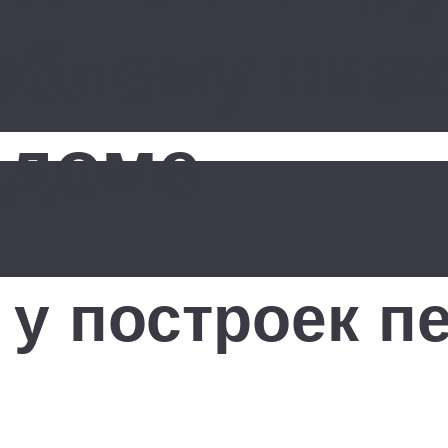
облему низ
 доме
у построек п