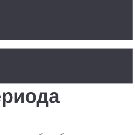
ких
ериода