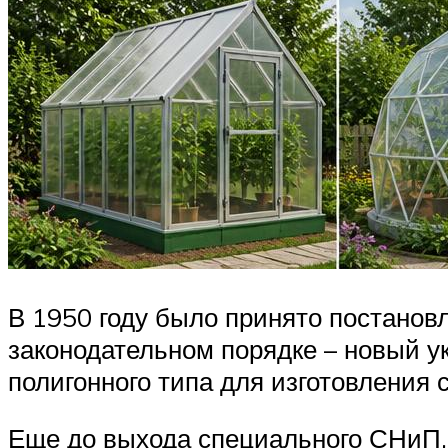
В 1950 году было принято постановл
законодательном порядке – новый ук
полигонного типа для изготовления 
Еще до выхода специального СНиП, в