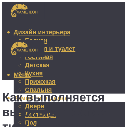
Дизайн интерьера
Балкон
Ванная и туалет
Гостиная
Детская
Кухня
Меню
Прихожая
Спальня
Как выполняется
Ремонт и отделка
Двери
вышивка крестом
Лестницы
Пол
тигров – схемы и 5