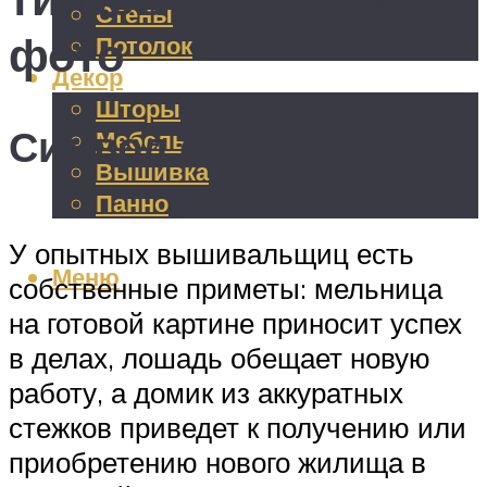
Стены
фото
Потолок
Декор
Шторы
Символ силы
Мебель
Вышивка
Панно
У опытных вышивальщиц есть
Меню
собственные приметы: мельница
на готовой картине приносит успех
в делах, лошадь обещает новую
работу, а домик из аккуратных
стежков приведет к получению или
приобретению нового жилища в