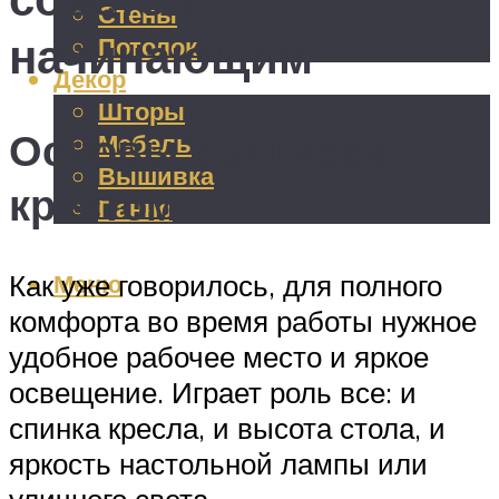
Стены
начинающим
Потолок
Декор
Шторы
Основы вышивки
Мебель
Вышивка
крестом
Панно
Меню
Как уже говорилось, для полного
комфорта во время работы нужное
удобное рабочее место и яркое
освещение. Играет роль все: и
спинка кресла, и высота стола, и
яркость настольной лампы или