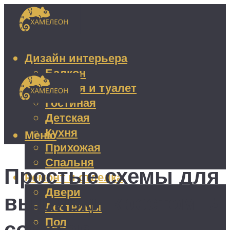
Дизайн интерьера
Балкон
Ванная и туалет
Гостиная
Детская
Кухня
Меню
Прихожая
Спальня
Простые схемы для
Ремонт и отделка
Двери
вышивки крестом: 5
Лестницы
Пол
советов