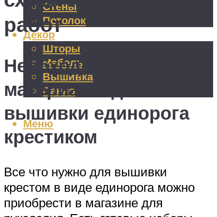
Стены
работ
Потолок
Декор
Шторы
Необходимые
Мебель
Вышивка
материалы для
Панно
вышивки единорога
Меню
крестиком
Все что нужно для вышивки
крестом в виде единорога можно
приобрести в магазине для