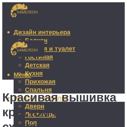
Дизайн интерьера
Балкон
Ванная и туалет
Гостиная
Детская
Кухня
Меню
Прихожая
Спальня
Красивая вышивка
Ремонт и отделка
Двери
крестом единорог,
Лестницы
Пол
схема и фото 30