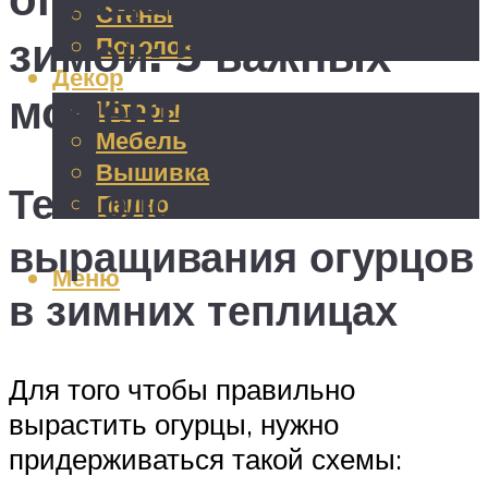
Стены
зимой: 5 важных
Потолок
Декор
моментов
Шторы
Мебель
Вышивка
Технология
Панно
выращивания огурцов
Меню
в зимних теплицах
Для того чтобы правильно
вырастить огурцы, нужно
придерживаться такой схемы: