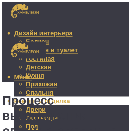
Дизайн интерьера
Балкон
Ванная и туалет
Гостиная
Детская
Кухня
Меню
Прихожая
Спальня
Процесс
Ремонт и отделка
Двери
выращивания
Лестницы
Пол
огурцов в теплице