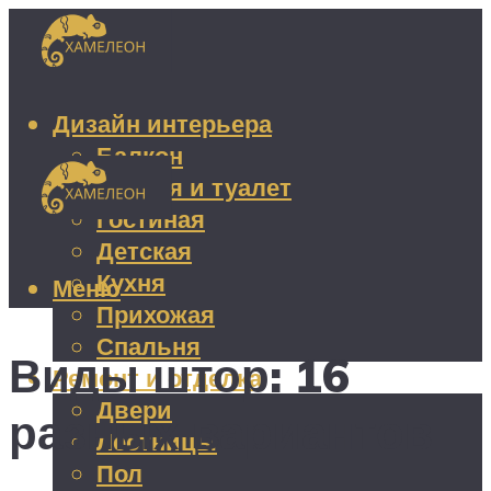
Дизайн интерьера
Балкон
Ванная и туалет
Гостиная
Детская
Кухня
Меню
Прихожая
Спальня
Виды штор: 16
Ремонт и отделка
Двери
разных вариантов
Лестницы
Пол