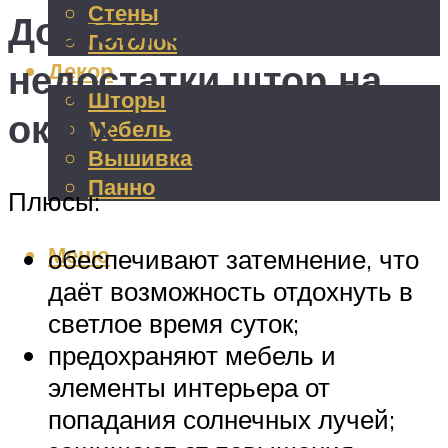
Стены
Достоинства и
Потолок
недостатки штор на
Декор
Шторы
окнах
Мебель
Вышивка
Панно
Плюсы:
Меню
обеспечивают затемнение, что
даёт возможность отдохнуть в
светлое время суток;
предохраняют мебель и
элементы интерьера от
попадания солнечных лучей;