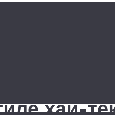
тиле хай-тек