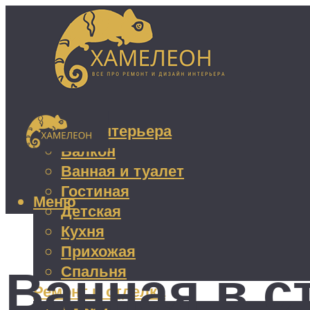
Дизайн интерьера
Балкон
Ванная и туалет
Гостиная
Меню
Детская
Кухня
Прихожая
Ванная в с
Спальня
Ремонт и отделка