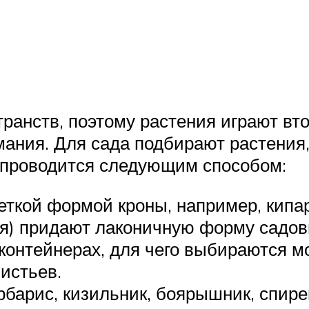
транств, поэтому растения играют вто
имания. Для сада подбирают растени
 проводится следующим способом:
еткой формой кроны, например, кип
я) придают лаконичную форму садо
контейнерах, для чего выбираются м
истьев.
рбарис, кизильник, боярышник, спире