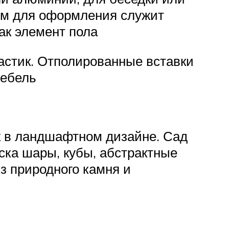
лом для оформления служит
как элемент пола
астик. Отполированные вставки
мебель
к в ландшафтном дизайне. Сад
ка шары, кубы, абстрактные
из природного камня и