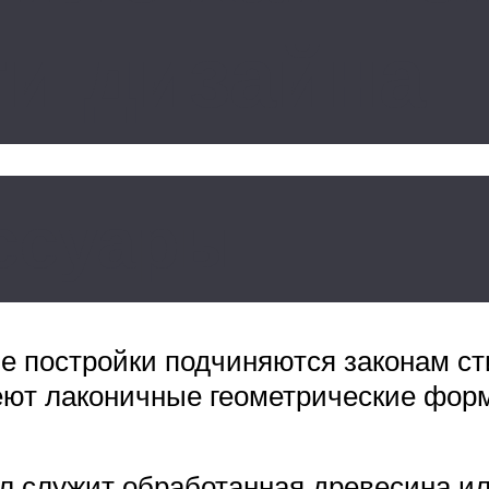
и дизайна
ссуары
ые постройки подчиняются законам с
еют лаконичные геометрические форм
л служит обработанная древесина и