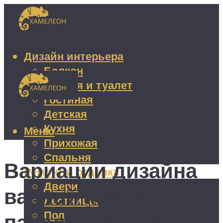
Дизайн интерьера
Балкон
Ванная и туалет
Гостиная
Детская
Кухня
Меню
Прихожая
Спальня
Вариации дизайна
Ремонт и отделка
Двери
ванной комнаты в
Лестницы
Пол
панельном доме