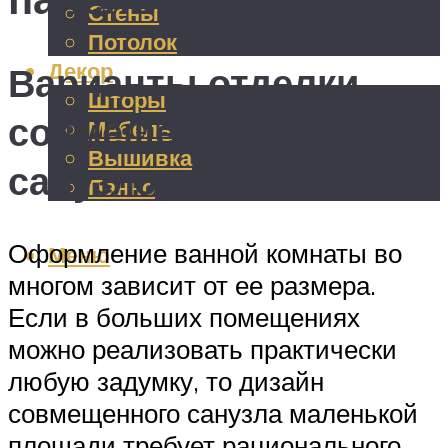
Стены
Потолок
Декор
Варианты отделки
Шторы
совмещенных
Мебель
Вышивка
санузлов
Панно
Оформление ванной комнаты во
Меню
многом зависит от ее размера.
Если в больших помещениях
можно реализовать практически
любую задумку, то дизайн
совмещенного санузла маленькой
площади требует рационального