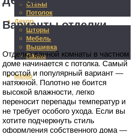
Стены
Потолок
Декор
Варианты отделки
Шторы
Мебель
Вышивка
Отделка ванной комнаты в частном
Панно
доме начинается с потолка. Самый
простой и популярный вариант —
Меню
натяжной. Полотно не боится
высокой влажности, легко
переносит перепады температур и
не требует особого ухода. Если вы
хотите подчеркнуть стиль
оформления собственного дома —