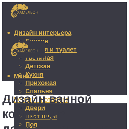
Дизайн интерьера
Балкон
Ванная и туалет
Гостиная
Детская
Кухня
Меню
Прихожая
Спальня
Дизайн ванной
Ремонт и отделка
Двери
комнаты в
Лестницы
Пол
деревянном доме