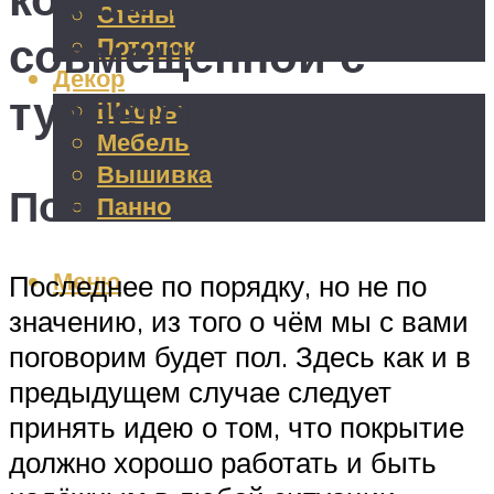
Стены
совмещенной с
Потолок
Декор
туалетом
Шторы
Мебель
Вышивка
Пол
Панно
Меню
Последнее по порядку, но не по
значению, из того о чём мы с вами
поговорим будет пол. Здесь как и в
предыдущем случае следует
принять идею о том, что покрытие
должно хорошо работать и быть