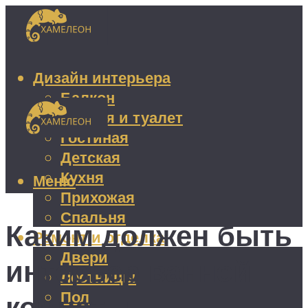
Дизайн интерьера
Балкон
Ванная и туалет
Гостиная
Детская
Кухня
Меню
Прихожая
Спальня
Каким должен быть
Ремонт и отделка
Двери
интерьер ванной
Лестницы
Пол
комнаты,