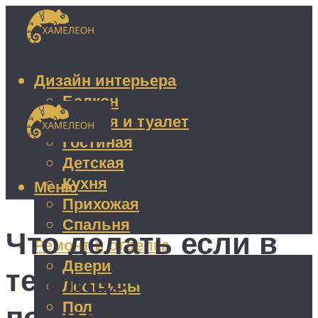
Дизайн интерьера
Балкон
Ванная и туалет
Гостиная
Детская
Кухня
Меню
Прихожая
Спальня
Что делать если в
Ремонт и отделка
Двери
теплице чернеют
Лестницы
Пол
помидоры: 5