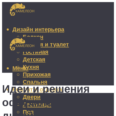
Дизайн интерьера
Балкон
Ванная и туалет
Гостиная
Детская
Кухня
Меню
Прихожая
Спальня
Идеи и решения
Ремонт и отделка
Двери
оформления
Лестницы
Пол
дизайна интерьера