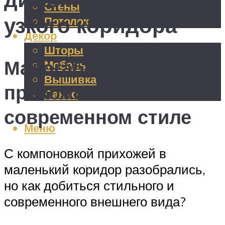
Стены
узкого коридора
Потолок
Декор
Шторы
Малогабаритные
Мебель
Вышивка
прихожие в
Панно
современном стиле
Меню
С компоновкой прихожей в
маленький коридор разобрались,
но как добиться стильного и
современного внешнего вида?