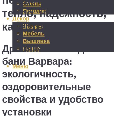
Стены
тепло, надежность,
Потолок
Декор
качество!
Шторы
Мебель
Вышивка
Дровяная печь для
Панно
бани Варвара:
Меню
экологичность,
оздоровительные
свойства и удобство
установки