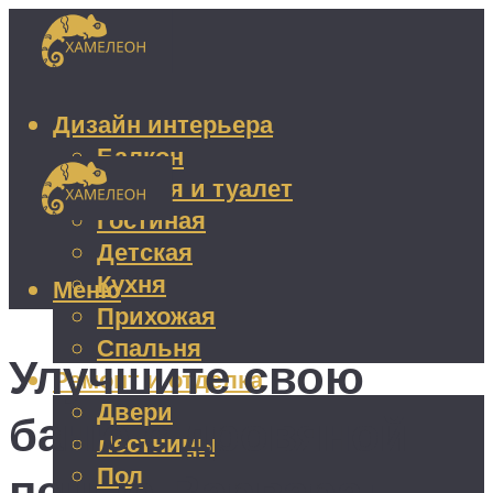
Дизайн интерьера
Балкон
Ванная и туалет
Гостиная
Детская
Кухня
Меню
Прихожая
Спальня
Улучшите свою
Ремонт и отделка
Двери
баню с дровяной
Лестницы
Пол
печью Варвара: