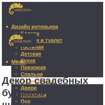
Дизайн интерьера
Балкон
Ванная и туалет
Гостиная
Детская
Кухня
Меню
Прихожая
Спальня
Декор свадебных
Ремонт и отделка
Двери
бутылок
Лестницы
Пол
шампанского