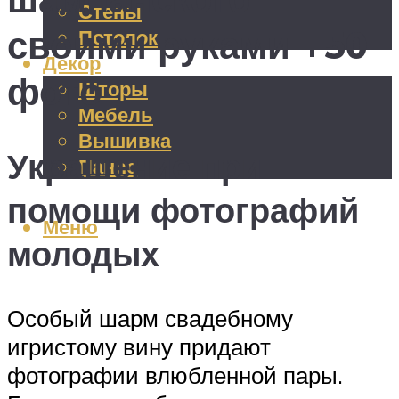
Стены
своими руками +50
Потолок
Декор
фото
Шторы
Мебель
Вышивка
Украшение при
Панно
помощи фотографий
Меню
молодых
Особый шарм свадебному
игристому вину придают
фотографии влюбленной пары.