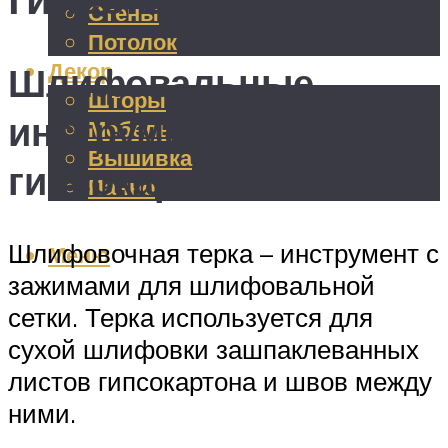
Стены
Потолок
Декор
Шлифовальные
Шторы
инструменты для
Мебель
Вышивка
гипсокартона
Панно
Шлифовочная терка – инструмент с
Меню
зажимами для шлифовальной
сетки. Терка используется для
сухой шлифовки зашпаклеванных
листов гипсокартона и швов между
ними.