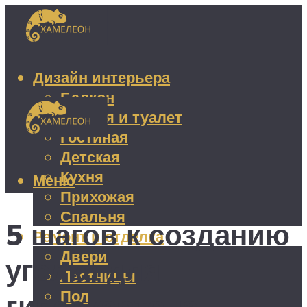
Дизайн интерьера
Балкон
Ванная и туалет
Гостиная
Детская
Кухня
Меню
Прихожая
Спальня
5 шагов к созданию
Ремонт и отделка
Двери
уголка для
Лестницы
Пол
гипсокартона