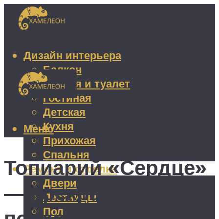
Дизайн интерьера
Балкон
Ванная и туалет
Гостиная
Детская
Кухня
Меню
Прихожая
Спальня
Топиарий «Сердце»
Ремонт и отделка
Двери
— прекрасный
Лестницы
Пол
подарок для