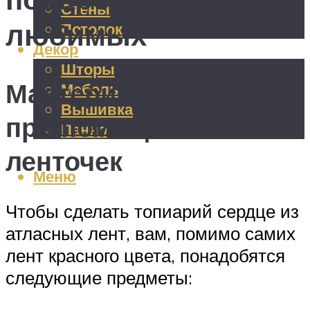
Стены
любимых
Потолок
Декор
Шторы
Мастерим поделку
Мебель
Вышивка
при помощи атласных
Панно
ленточек
Меню
Чтобы сделать топиарий сердце из
атласных лент, вам, помимо самих
лент красного цвета, понадобятся
следующие предметы: