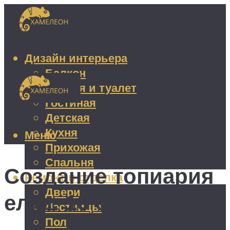
Дизайн интерьера
Балкон
Ванная и туалет
Гостиная
Детская
Кухня
Меню
Прихожая
Спальня
Создание топиария
Ремонт и отделка
Двери
елка: 10 элементов
Лестницы
Пол