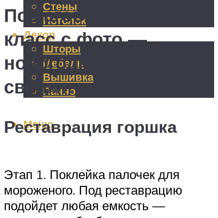
Стены
Пошаговый мастер-
Потолок
класс с фото —
Декор
Шторы
новогодний топиарий
Мебель
Вышивка
своими руками
Панно
Реставрация горшка
Меню
Этап 1. Поклейка палочек для
мороженого. Под реставрацию
подойдет любая емкость —