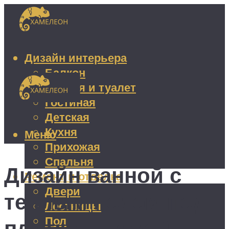
Дизайн интерьера
Балкон
Ванная и туалет
Гостиная
Детская
Кухня
Меню
Прихожая
Спальня
Дизайн ванной с
Ремонт и отделка
Двери
теплым полом под
Лестницы
Пол
плитку — какой