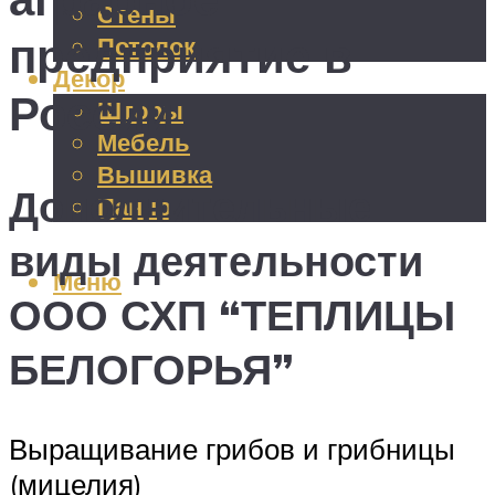
Стены
предприятие в
Потолок
Декор
России
Шторы
Мебель
Вышивка
Дополнительные
Панно
виды деятельности
Меню
ООО СХП “ТЕПЛИЦЫ
БЕЛОГОРЬЯ”
Выращивание грибов и грибницы
(мицелия)