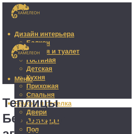
Дизайн интерьера
Балкон
Ванная и туалет
Гостиная
Детская
Кухня
Меню
Прихожая
Спальня
Теплицы
Ремонт и отделка
Двери
Белогорья:
Лестницы
Пол
аграрное