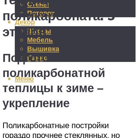
Стены
поликарбоната: 5
Потолок
Декор
этапов
Шторы
Мебель
Вышивка
Подготовка
Панно
поликарбонатной
Меню
теплицы к зиме –
укрепление
Поликарбонатные постройки
гораздо прочнее стеклянных, но