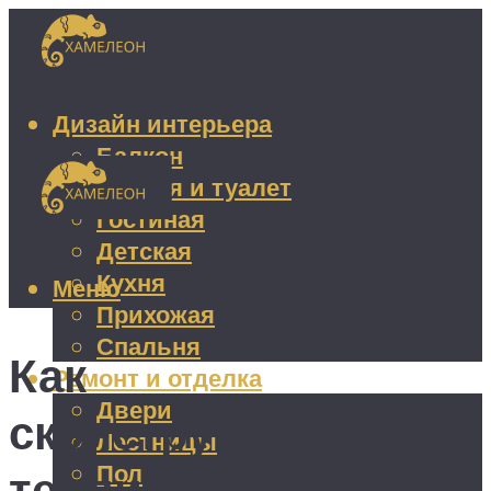
Дизайн интерьера
Балкон
Ванная и туалет
Гостиная
Детская
Кухня
Меню
Прихожая
Спальня
Как
Ремонт и отделка
Двери
сконструировать
Лестницы
Пол
теплицу из