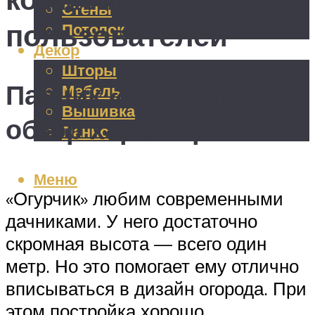
Стены
пользователей
Потолок
Декор
Шторы
Парник «Огурчик»:
Мебель
Вышивка
обзор характеристик
Панно
Меню
«Огурчик» любим современными
дачниками. У него достаточно
скромная высота — всего один
метр. Но это помогает ему отлично
вписываться в дизайн огорода. При
этом постройка хорошо