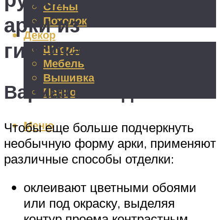
Стены
арки из
Потолок
Декор
гипсокартона
Шторы
Мебель
Вышивка
Варианты отделки
Панно
Меню
Чтобы еще больше подчеркнуть
необычную форму арки, применяют
различные способы отделки:
оклеивают цветными обоями
или под окраску, выделяя
контур проема контрастным