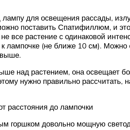
 лампу для освещения рассады, изл
можно поставить Спатифиллюм, и этог
 не все растение с одинаковой интен
 к лампочке (не ближе 10 см). Можн
овыше.
выше над растением, она освещает б
этому нужно правильно рассчитать, н
от расстояния до лампочки
дым горшком довольно мощную светод