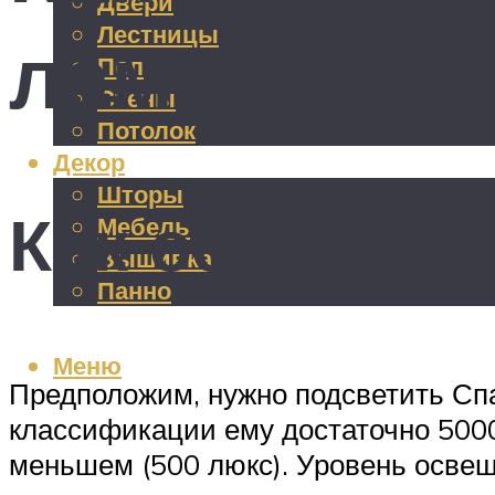
Двери
Лестницы
лампу для 
Пол
Стены
Потолок
Декор
Шторы
Как освещат
Мебель
Вышивка
Панно
Меню
Предположим, нужно подсветить Сп
классификации ему достаточно 5000
меньшем (500 люкс). Уровень освещ