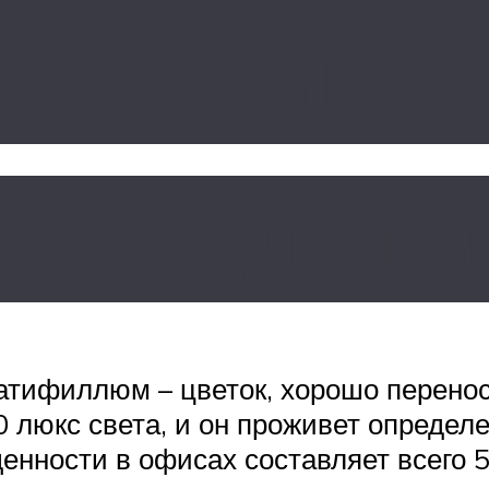
растений
ь светодиодн
атифиллюм – цветок, хорошо перено
 люкс света, и он проживет определ
енности в офисах составляет всего 5