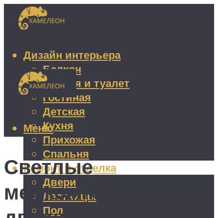
Дизайн интерьера
Балкон
Ванная и туалет
Гостиная
Детская
Кухня
Меню
Прихожая
Спальня
Светлые
Ремонт и отделка
Двери
межкомнатные
Лестницы
Пол
двери в интерьере