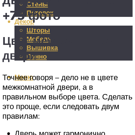
Стены
+75 фото
Потолок
Декор
Шторы
Цвет межкомнатной
Мебель
Вышивка
двери
Панно
Меню
Точнее говоря – дело не в цвете
межкомнатной двери, а в
правильном выборе цвета. Сделать
это проще, если следовать двум
правилам:
Дверь может гармонично