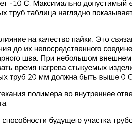
ет -10 С. Максимально допустимый е
х труб таблица наглядно показывает,
ияние на качество пайки. Это связан
ния до их непосредственного соедин
варного шва. При небольшом внешне
ать время нагрева стыкуемых издели
ых труб 20 мм должна быть выше 0 
атекания полимера во внутреннее отв
та
 способности будущего участка труб