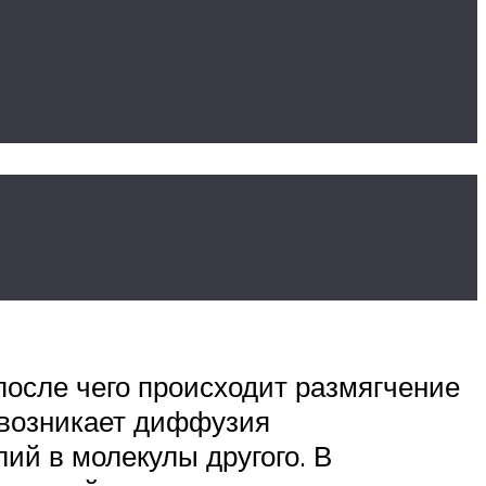
 на процесс
после чего происходит размягчение
й возникает диффузия
ий в молекулы другого. В