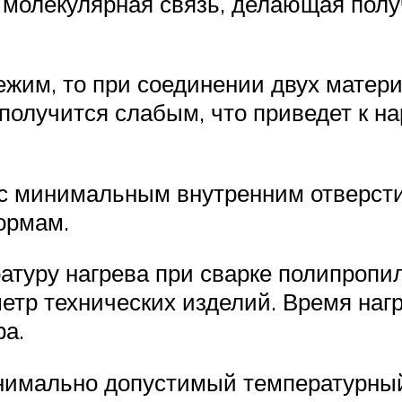
я молекулярная связь, делающая пол
жим, то при соединении двух матери
 получится слабым, что приведет к н
с минимальным внутренним отверстие
ормам.
атуру нагрева при сварке полипропил
тр технических изделий. Время наг
ра.
нимально допустимый температурный