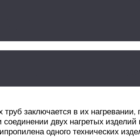
пов
и его влияние
 труб заключается в их нагревании, 
ри соединении двух нагретых издели
ипропилена одного технических издел