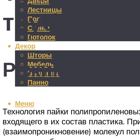
Двери
Лестницы
труб: 5 эта
Пол
Стены
Потолок
Декор
Шторы
Режим пайки 
Мебель
Вышивка
Панно
Меню
Технология пайки полипропиленовых
входящего в их состав пластика. П
(взаимопроникновение) молекул пол