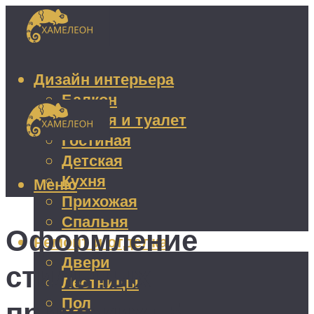
Дизайн интерьера
Балкон
Ванная и туалет
Гостиная
Детская
Кухня
Меню
Прихожая
Спальня
Оформление
Ремонт и отделка
Двери
стильных
Лестницы
Пол
прихожих: 5