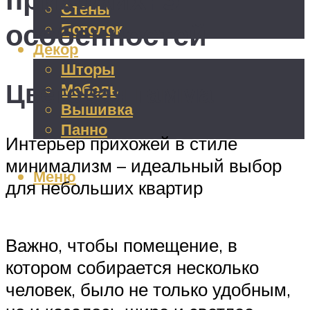
Стены
особенностей
Потолок
Декор
Шторы
Цветовая гамма
Мебель
Вышивка
Панно
Интерьер прихожей в стиле
минимализм – идеальный выбор
Меню
для небольших квартир
Важно, чтобы помещение, в
котором собирается несколько
человек, было не только удобным,