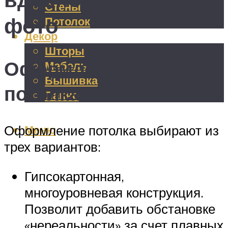
Стены
фото
Потолок
Декор
Шторы
Оформление пола,
Мебель
Вышивка
потолка и стен
Панно
Меню
Оформление потолка выбирают из
трех вариантов:
Гипсокартонная,
многоуровневая конструкция.
Позволит добавить обстановке
«нереальности» за счет плавных