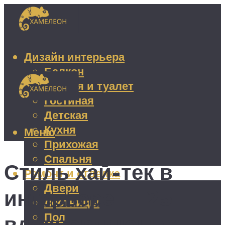
Дизайн интерьера
Балкон
Ванная и туалет
Гостиная
Детская
Кухня
Меню
Прихожая
Спальня
Стиль хай-тек в
Ремонт и отделка
Двери
интерьере — 25
Лестницы
Пол
вдохновляющих