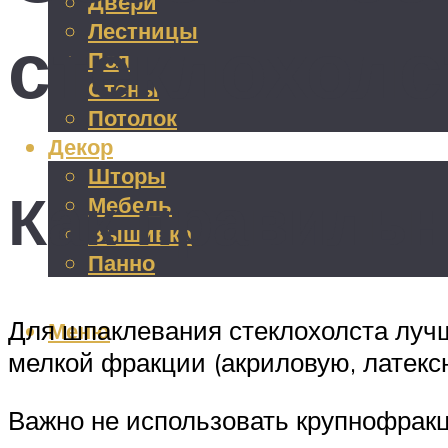
Двери
Лестницы
стеклохолс
Пол
Стены
Потолок
Декор
Шторы
Как правильн
Мебель
Вышивка
Панно
Для шпаклевания стеклохолста луч
Меню
мелкой фракции (акриловую, латекс
Важно не использовать крупнофрак