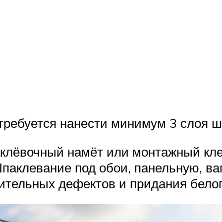
требуется нанести минимум 3 слоя ш
аклёвочный намёт или монтажный кле
Шпаклевание под обои, панельную, в
ительных дефектов и придания белог