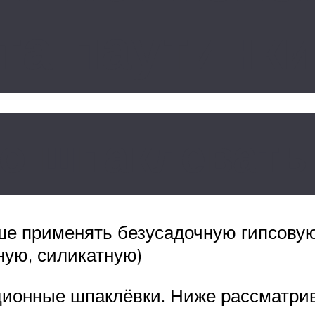
та паутинк
о шпаклевать
ше применять безусадочную гипсову
ную, силикатную)
ционные шпаклёвки. Ниже рассматри