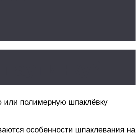
и
 паутинку?
ю или полимерную шпаклёвку
ваются особенности шпаклевания на