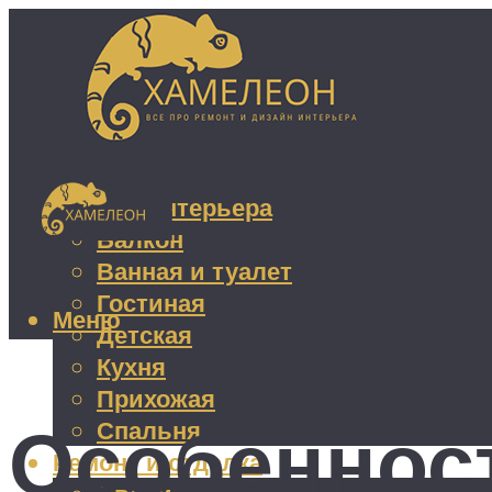
Дизайн интерьера
Балкон
Ванная и туалет
Гостиная
Меню
Детская
Кухня
Прихожая
Особеннос
Спальня
Ремонт и отделка