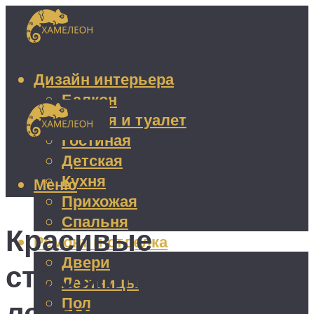
Дизайн интерьера
Балкон
Ванная и туалет
Гостиная
Детская
Кухня
Меню
Прихожая
Спальня
Красивые
Ремонт и отделка
Двери
стеклянные
Лестницы
Пол
лестницы: