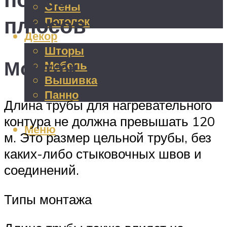
Стены
плюсов
Потолок
Декор
Шторы
Монтаж
Мебель
Вышивка
Панно
Длина трубы для нагревательного
контура не должна превышать 120
Меню
м. Это размер цельной трубы, без
каких-либо стыковочных швов и
соединений.
Типы монтажа