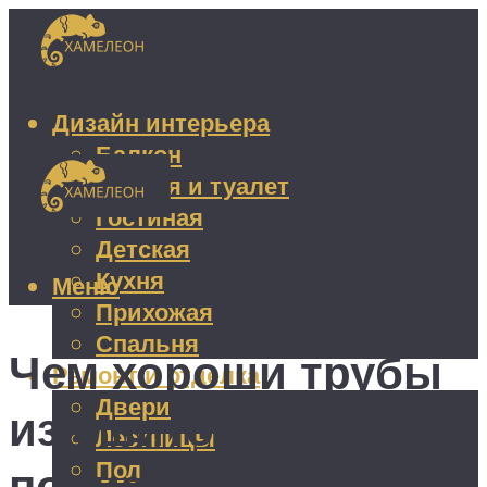
Дизайн интерьера
Балкон
Ванная и туалет
Гостиная
Детская
Кухня
Меню
Прихожая
Спальня
Чем хороши трубы
Ремонт и отделка
Двери
из сшитого
Лестницы
Пол
полиэтилена: 6