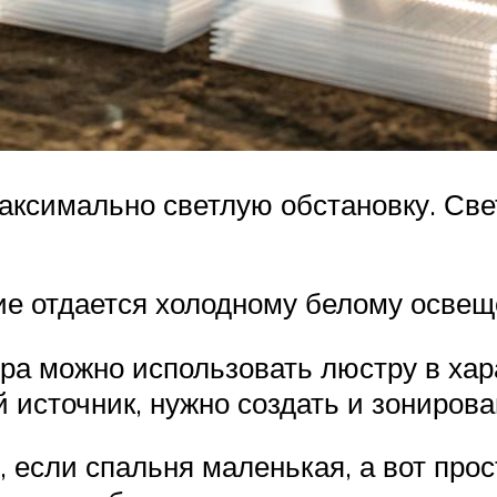
аксимально светлую обстановку. Све
ие отдается холодному белому освещ
ора можно использовать люстру в хар
й источник, нужно создать и зониров
 если спальня маленькая, а вот пр