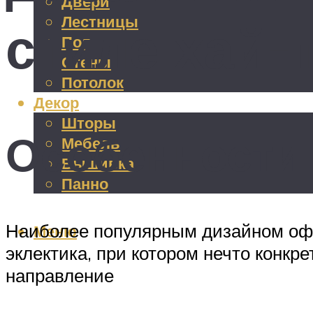
Двери
Лестницы
стиле хай-
Пол
Стены
Потолок
Декор
Шторы
Особенности 
Мебель
Вышивка
Панно
Наиболее популярным дизайном офор
Меню
эклектика, при котором нечто конкр
направление