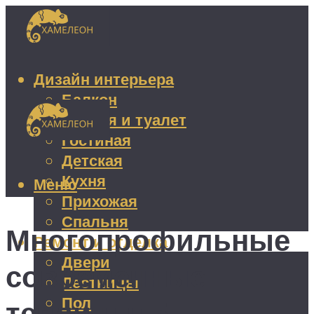
Дизайн интерьера
Балкон
Ванная и туалет
Гостиная
Детская
Кухня
Меню
Прихожая
Спальня
Многопрофильные
Ремонт и отделка
Двери
современные
Лестницы
Пол
теплицы: 5