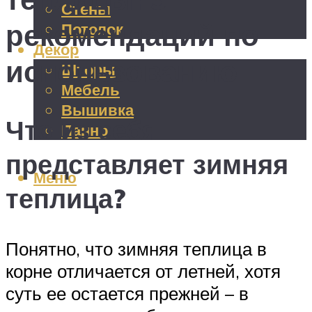
Стены
рекомендаций по
Потолок
Декор
использованию
Шторы
Мебель
Вышивка
Что из себя
Панно
представляет зимняя
Меню
теплица?
Понятно, что зимняя теплица в
корне отличается от летней, хотя
суть ее остается прежней – в