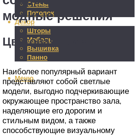
Стены
модные решения
Потолок
Декор
Шторы
Цветовая гамма
Мебель
Вышивка
Панно
Наиболее популярный вариант
Меню
представляют собой светлые
модели, выгодно подчеркивающие
окружающее пространство зала,
наделяющие его дорогим и
стильным видом, а также
способствующие визуальному