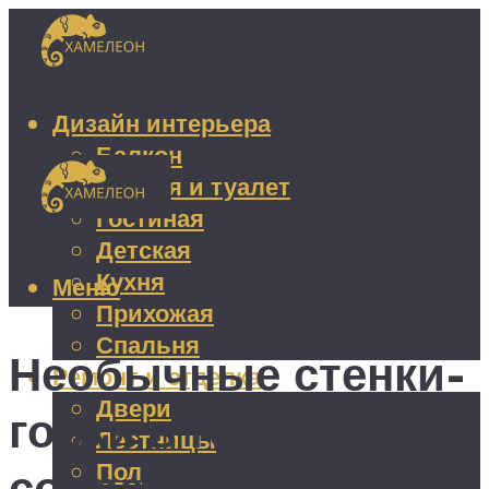
Дизайн интерьера
Балкон
Ванная и туалет
Гостиная
Детская
Кухня
Меню
Прихожая
Спальня
Необычные стенки-
Ремонт и отделка
Двери
горки в гостиную:
Лестницы
Пол
современные и