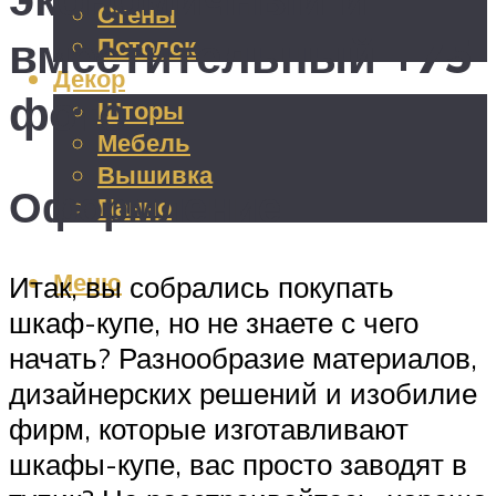
Стены
вместительный +75
Потолок
Декор
фото
Шторы
Мебель
Вышивка
Оформление
Панно
Меню
Итак, вы собрались покупать
шкаф-купе, но не знаете с чего
начать? Разнообразие материалов,
дизайнерских решений и изобилие
фирм, которые изготавливают
шкафы-купе, вас просто заводят в