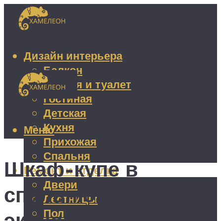
Дизайн интерьера
Балкон
Ванная и туалет
Гостиная
Детская
Кухня
Меню
Прихожая
Спальня
Шкаф-купе в
Ремонт и отделка
Двери
спальню:
Лестницы
Пол
экономичный и