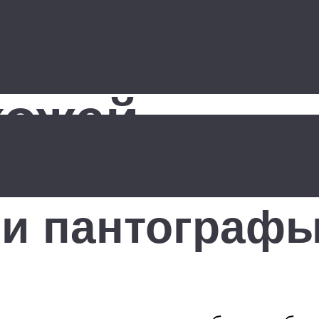
о наполнен
хожей
ли пантограф