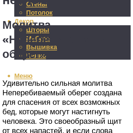
Стены
Потолок
Декор
Молитва
Шторы
«Неперебиваемый
Мебель
Вышивка
оберег»
Панно
Меню
Удивительно сильная молитва
Неперебиваемый оберег создана
для спасения от всех возможных
бед, которые могут настигнуть
человека. Это своеобразный щит
от всех напастей, и если слова