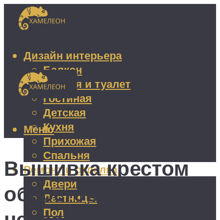
Дизайн интерьера
Балкон
Ванная и туалет
Гостиная
Детская
Кухня
Меню
Прихожая
Спальня
Вышивка крестом
Ремонт и отделка
Двери
оберегов: 10
Лестницы
Пол
несложных схем