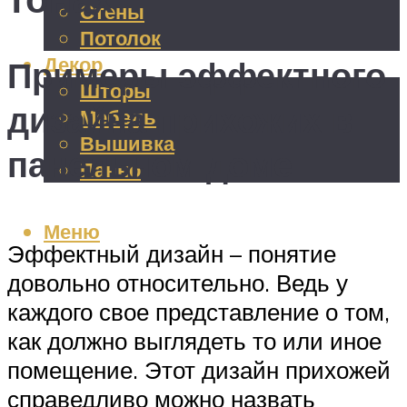
Стены
Потолок
Декор
Примеры эффектного
Шторы
дизайна прихожих в
Мебель
Вышивка
панельном доме
Панно
Меню
Эффектный дизайн – понятие
довольно относительно. Ведь у
каждого свое представление о том,
как должно выглядеть то или иное
помещение. Этот дизайн прихожей
справедливо можно назвать