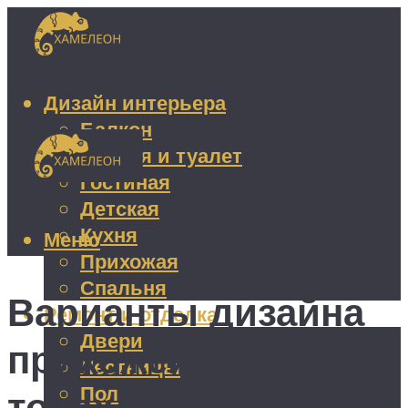
Дизайн интерьера
Балкон
Ванная и туалет
Гостиная
Детская
Кухня
Меню
Прихожая
Спальня
Варианты дизайна
Ремонт и отделка
Двери
прихожей в серых
Лестницы
Пол
тонах