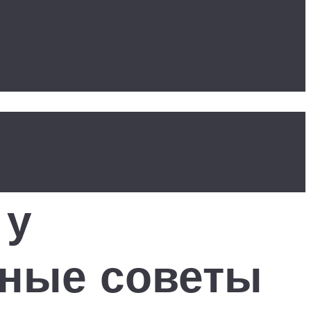
ь за кожей
 у
ные советы