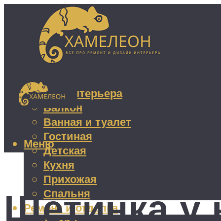
Дизайн интерьера
Балкон
Ванная и туалет
Гостиная
Меню
Детская
Кухня
Прихожая
Щетинка у 
Спальня
Ремонт и отделка