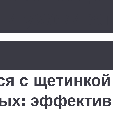
 и ухаживат
ся с щетинкой
ых: эффектив