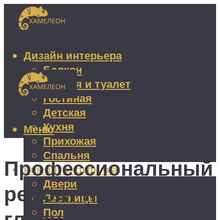
Дизайн интерьера
Балкон
Ванная и туалет
Гостиная
Детская
Кухня
Меню
Прихожая
Спальня
Профессиональный
Ремонт и отделка
Двери
ремонт лоджии: 5
Лестницы
Пол
главных этапов