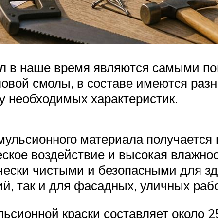
ол в наше время являются самыми п
ловой смолы, в составе имеются разн
у необходимых характеристик.
мульсионного материала получается
еское воздействие и высокая влажно
чески чистыми и безопасными для зд
й, так и для фасадных, уличных рабо
ьсионной краски составляет около 2