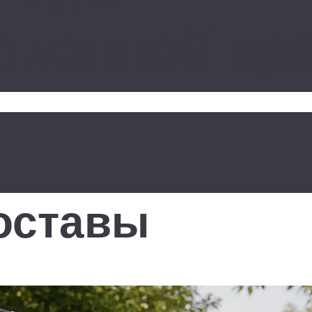
ионной кра
оставы