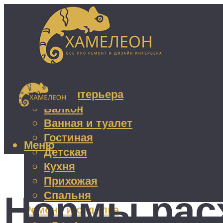
Дизайн интерьера
Балкон
Ванная и туалет
Гостиная
Меню
Детская
Кухня
Прихожая
Нормы рас
Спальня
Ремонт и отделка