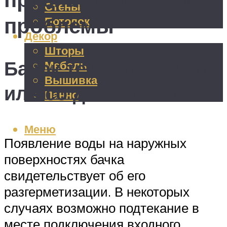
Стены
проблемы
Потолок
Декор
Шторы
Бачок течет по бокам
Мебель
Вышивка
или со дна на пол
Панно
Меню
Появление воды на наружных
поверхностях бачка
свидетельствует об его
разгерметизации. В некоторых
случаях возможно подтекание в
месте подключения входного