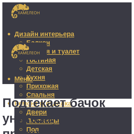
Дизайн интерьера
Балкон
Ванная и туалет
Гостиная
Детская
Кухня
Меню
Прихожая
Спальня
Подтекает бачок
Ремонт и отделка
Двери
унитаза: 7
Лестницы
Пол
признаков наличия