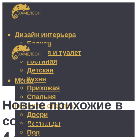
Дизайн интерьера
Балкон
Ванная и туалет
Гостиная
Детская
Кухня
Меню
Прихожая
Спальня
Новые прихожие в
Ремонт и отделка
Двери
современном стиле:
Лестницы
Пол
4 способа сделать