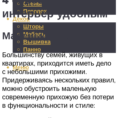
Стены
интерьер удобным
Потолок
Декор
Шторы
Маленькая прихожая
Мебель
Вышивка
Панно
Большинству семей, живущих в
квартирах, приходится иметь дело
Меню
с небольшими прихожими.
Придерживаясь нескольких правил,
можно обустроить маленькую
современную прихожую без потери
в функциональности и стиле: