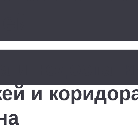
тей
 и недостатк
ей и коридора
на