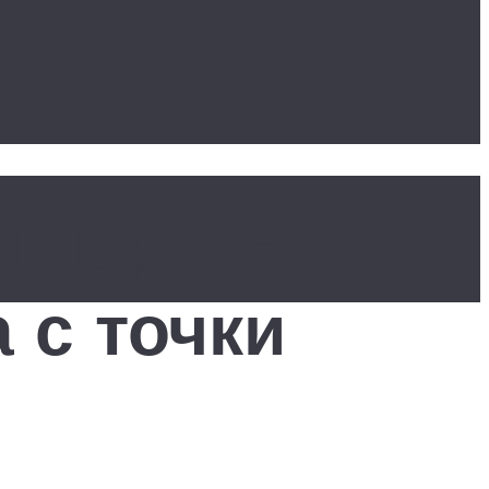
и черно-
 с точки