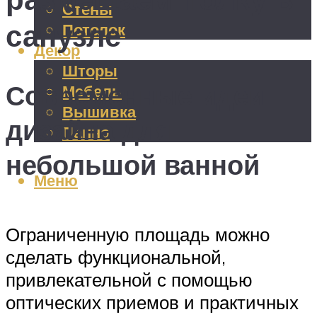
Стены
санузле
Потолок
Декор
Шторы
Современные идеи
Мебель
Вышивка
дизайна для
Панно
небольшой ванной
Меню
Ограниченную площадь можно
сделать функциональной,
привлекательной с помощью
оптических приемов и практичных