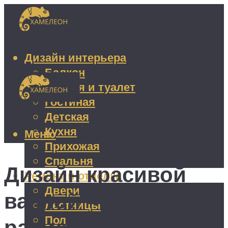
Дизайн интерьера
Балкон
Ванная и туалет
Гостиная
Детская
Кухня
Меню
Прихожая
Спальня
Дизайн красивой
Ремонт и отделка
Двери
ванной —
Лестницы
Пол
размещаем полку в