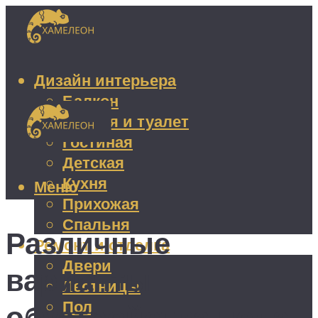
Дизайн интерьера
Балкон
Ванная и туалет
Гостиная
Детская
Кухня
Меню
Прихожая
Спальня
Различные
Ремонт и отделка
Двери
варианты
Лестницы
Пол
обустройства пола