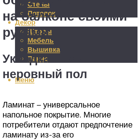
Стены
на балконе своими
Потолок
Декор
руками
Шторы
Мебель
Вышивка
Укладка ламината на
Панно
неровный пол
Меню
Ламинат – универсальное
напольное покрытие. Многие
потребители отдают предпочтение
ламинату из-за его