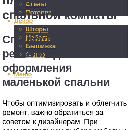
Стены
спальной комнаты
Потолок
Декор
Шторы
Специальные
Мебель
Вышивка
решения для
Панно
оформления
Меню
маленькой спальни
Чтобы оптимизировать и облегчить
ремонт, важно обратиться за
советом к дизайнерам. При