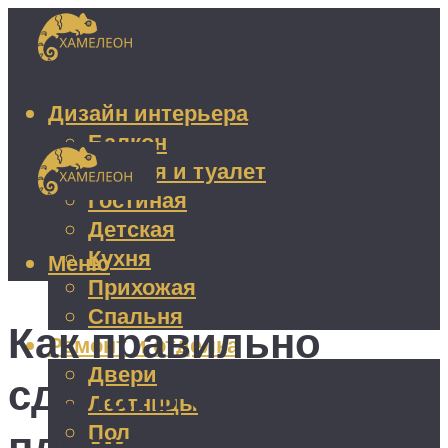
Дизайн интерьера
Балкон
Ванная и туалет
Гостиная
Детская
Кухня
Меню
Прихожая
Спальня
Как правильно
Ремонт и отделка
Двери
сделать схему
Лестницы
Пол
планировки